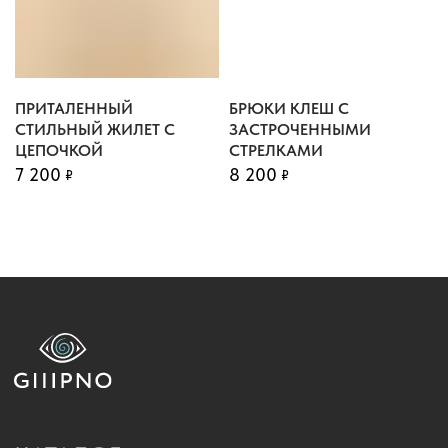
МЫ В ТЕЛЕГРАМ
Г. МОСКВА, 3-Й ПАВЕЛЕЦКИЙ ПРОЕЗД, ДОМ 4.
ПРИТАЛЕННЫЙ
БРЮКИ КЛЕШ С
2023 - «GIIIPNO»
СТИЛЬНЫЙ ЖИЛЕТ С
ЗАСТРОЧЕННЫМИ
ИП КОРОЛЕВА К.С.
ЦЕПОЧКОЙ
СТРЕЛКАМИ
7 200
8 200
ПОЛИТИКА КОНФИДЕНЦИАЛЬНОСТИ
₽
₽
РАЗРАБОТКА САЙТА