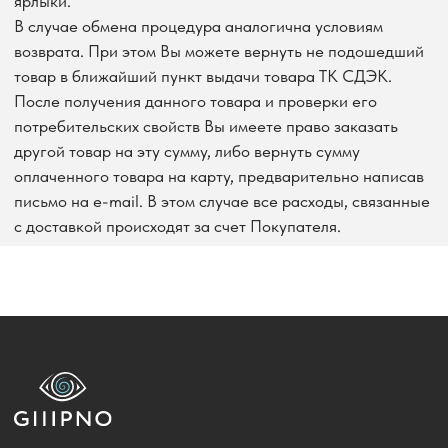
АКСЕССУАРЫ
ЖИЛЕТЫ
ЮБКИ, ШОРТЫ
ТОПЫ, БЛУЗЫ, РУБАШКИ
ИНФОРМАЦИЯ
ВОЗВРАТ И ОБМЕН
О БРЕНДЕ
ОПЛАТА
СЕРТИФИКАТЫ
ДОСТАВКА
КОНТАКТЫ
КОНТАКТЫ
8 915 250 06 56
INFO@GIIIPNO.RU
МЫ В ТЕЛЕГРАМ
Г. МОСКВА, 3-Й ПАВЕЛЕЦКИЙ ПРОЕЗД, ДОМ 4.
2023 - «GIIIPNO»
ИП КОРОЛЕВА К.С.