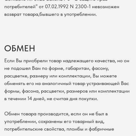
Обмен товара производится, если он не был в
употреблении, сохранены его товарный вид,
потребительские свойства, пломбы и фабричные
ярлыки.
В случае обмена процедура аналогична условиям
возврата. При этом Вы можете вернуть не подошедший
товар в ближайший пункт выдачи товара ТК СДЭК.
После получения данного товара и проверки его
потребительских свойств Вы имеете право заказать
другой товар на эту сумму, либо вернуть сумму
оплаченного товара на карту, предварительно написав
письмо на e-mail. В этом случае все расходы, связанные
с доставкой происходят за счет Покупателя.
КАТАЛОГ
ЖАКЕТЫ
БРЮКИ