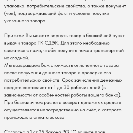
накладной.
Мы возвращаем Вам стоимость оплаченного товара
после получения данного товара и проверки его
потребительских свойств. Срок зачисления денежных
средств составляет от 1 до 30 рабочих дней (в
зависимости от особенностей работы вашего банка).
При безналичном расчете возврат денежных средств
осуществляется непосредственно на счёт, с которого
происходила оплата заказа.
Согласно п.1 ст.25 Закона РФ “О защите прав
потребителей” от 07.02.1992 N 2300-1 невозможен
возврат товара,бывшего в употреблении.
ОБМЕН
Если Вы приобрели товар надлежащего качества, но он
не подошел Вам по форме, габаритам, фасону,
расцветке, размеру или комплектации, Вы можете
обменять его на аналогичный товар устраивающей Вас
формы, фасона, расцветки, размеров или комплектации
в течении 14 дней, не считая дня покупки.