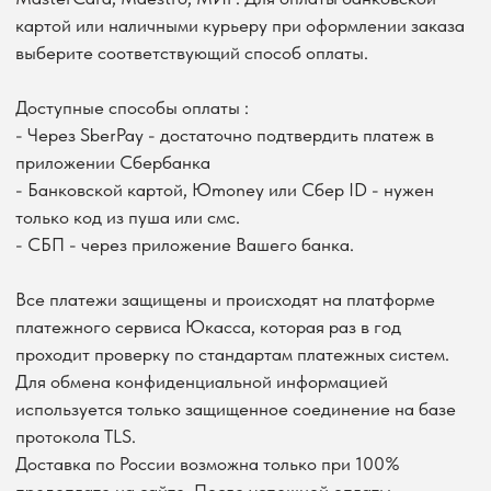
КАТАЛОГ
ЖАКЕТЫ
БРЮКИ
АКСЕССУАРЫ
ЖИЛЕТЫ
ЮБКИ, ШОРТЫ
ТОПЫ, БЛУЗЫ, РУБАШКИ
ИНФОРМАЦИЯ
ВОЗВРАТ И ОБМЕН
О БРЕНДЕ
ОПЛАТА
СЕРТИФИКАТЫ
ДОСТАВКА
КОНТАКТЫ
КОНТАКТЫ