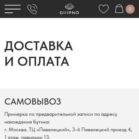
0
КСЕССУАРЫ
ОСТАВКА И ОПЛАТА
ЖИЛЕТЫ
ДОСТАВКА
РЮКИ
ОЗВРАТ И ОБМЕН
ТОПЫ, БЛУЗЫ, РУБАШКИ
И ОПЛАТА
АКЕТЫ
ПОДАРОЧНЫЕ СЕРТИФИКАТЫ
ЮБКИ, ШОРТЫ
САМОВЫВОЗ
Примерка по предварительной записи по адресу
нахождения бутика:
г. Москва. ТЦ «Павелецкий», 3-й Павелецкий проезд 4,
1 этаж, павильон 13.
Перед визитом, пожалуйста, свяжитесь с командой
интернет-магазина и предупредите о своем визите
по контактным данным, указанным в соответствующем
разделе сайта.