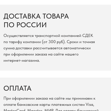
При оформлении заказа на сайте мы принимаем к
оплате банковские карты платежных систем Visa,
MasterCard, Maestro, МИР. Для оплаты банковской
картой или наличными курьеру при оформлении заказа
выберите соответствующий способ оплаты.
Доступные способы оплаты :
- Через SberPay - достаточно подтвердить платеж в
приложении Сбербанка
- Банковской картой, Юmoney или Сбер ID - нужен
только код из пуша или смс.
- СБП - через приложение Вашего банка.
Все платежи защищены и происходят на платформе
платежного сервиса Юкасса, которая раз в год
проходит проверку по стандартам платежных систем.
Для обмена конфиденциальной информацией
используется только защищенное соединение на базе
протокола TLS.
Доставка по России возможна только при 100%
предоплате на сайте. После успешной оплаты
квитанция автоматически отправится Вам на почту,
указанную при оформлении заказа.