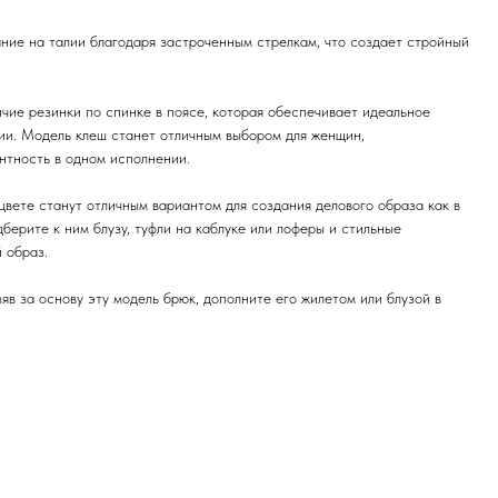
ние на талии благодаря застроченным стрелкам, что создает стройный
чие резинки по спинке в поясе, которая обеспечивает идеальное
ии. Модель клеш станет отличным выбором для женщин,
нтность в одном исполнении.
вете станут отличным вариантом для создания делового образа как в
дберите к ним блузу, туфли на каблуке или лоферы и стильные
 образ.
яв за основу эту модель брюк, дополните его жилетом или блузой в