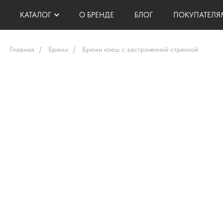
КАТАЛОГ
О БРЕНДЕ
БЛОГ
ПОКУПАТЕЛЯ
Главная
/
Брюки
/
Брюки клеш с застроченной стрелкой
АКСЕССУАРЫ
ЖИЛЕТЫ
ДОСТАВКА И ОПЛАТА
БРЮКИ
ТОПЫ, БЛУЗЫ, РУБАШКИ
ВОЗВРАТ И ОБМЕН
ЖАКЕТЫ
ЮБКИ, ШОРТЫ
ПОДАРОЧНЫЕ СЕРТИ