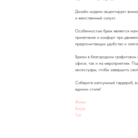
Дизайн модели акцентирует внима
и женственный силуэт.
Особенностью брюк является нали
прилегание и комфорт при движен
предпочитающих удобство и элега
Брюки в благородном графитовом ц
офисе, так и на мероприятиях. По
аксессуары, чтобы завершить свой
Соберите капсульный гардероб, вз
едином стиле!
Жилет
Блуза
Топ