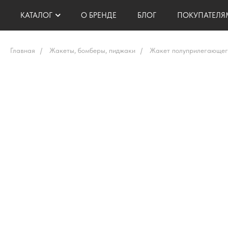
КАТАЛОГ
О БРЕНДЕ
БЛОГ
ПОКУПАТЕЛЯ
Главная
/
Жакеты, бомберы, пиджаки
/
Жакет полуприлегающег
АКСЕССУАРЫ
ЖИЛЕТЫ
ДОСТАВКА И ОПЛАТА
БРЮКИ
ТОПЫ, БЛУЗЫ, РУБАШКИ
ВОЗВРАТ И ОБМЕН
ЖАКЕТЫ
ЮБКИ, ШОРТЫ
ПОДАРОЧНЫЕ СЕРТИ