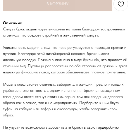
В КОРЗИНУ
Описание
Силуэт брюк акцентирует внимание на талии благодаря застроченным
стрелкам, что создает стройный и женственный силуэт.
Уникальность модели в том, что пояс регулируется с помощью пряжки и
пуговиц. Благодаря этой дизайнерской находке, брюки имеют
идеальную посадку. Пряжка выполнена в виде буквы «I», что придает ей
стильный вид. Пуговицы расположены по обе стороны от пряжки и дают
надежную фиксацию пояса, которая обеспечивает плотное прилегание.
Модель клеш станет отличным выбором для женщин, предпочитающих
удобство и элегантность в одном исполнении. Брюки в насыщенном
лавандовом цвете станут отличным вариантом для создания делового
образа как в офисе, так и на мероприятиях. Подберите к ним блузу,
туфли на каблуке или лоферы и аксессуары, чтобы завершить свой
С ЭТИМ ТОВАРОМ
образ.
СМОТРЕЛИ
Не упустите возможность добавить эти брюки в свою гардеробную