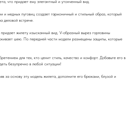
ета, что придает ему элегантный и утонченный вид.
ни и медных пуговиц создает гармоничный и стильный образ, который
на деловой встрече.
ы придает жилету изысканный вид. V-образный вырез горловины
ркивает шею. По передней части модели размещены защипы, которые
ретением для тех, кто ценит стиль, качество и комфорт. Добавьте его в
деть безупречно в любой ситуации!
яв за основу эту модель жилета, дополните его брюками, блузой и