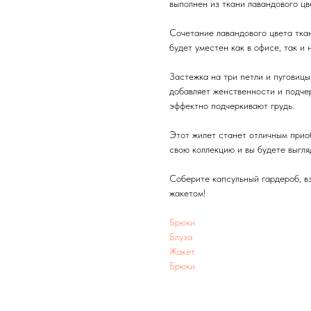
выполнен из ткани лавандового цв
Сочетание лавандового цвета тка
будет уместен как в офисе, так и 
Застежка на три петли и пуговиц
добавляет женственности и подче
эффектно подчеркивают грудь.
Этот жилет станет отличным приоб
свою коллекцию и вы будете выгля
Соберите капсульный гардероб, вз
жакетом!
Брюки
Блуза
Жакет
Брюки