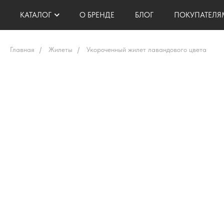
КАТАЛОГ
О БРЕНДЕ
БЛОГ
ПОКУПАТЕЛЯ
Главная
/
Жилеты
/
Укороченный жилет лавандового цвета
АКСЕССУАРЫ
ЖИЛЕТЫ
ДОСТАВКА И ОПЛАТА
БРЮКИ
ТОПЫ, БЛУЗЫ, РУБАШКИ
ВОЗВРАТ И ОБМЕН
ЖАКЕТЫ
ЮБКИ, ШОРТЫ
ПОДАРОЧНЫЕ СЕРТИ