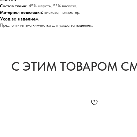
Состав ткани:
45% шерсть, 55% вискоза.
Материал подкладки:
вискоза, полиэстер.
Уход за изделием
Предпочтительна химчистка для ухода за изделием.
С ЭТИМ ТОВАРОМ С