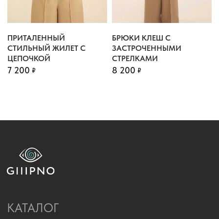
Г. МОСКВА, 3-Й ПАВЕЛЕЦКИЙ ПРОЕЗД, ДОМ 4.
ПРИТАЛЕННЫЙ
БРЮКИ КЛЕШ С
СТИЛЬНЫЙ ЖИЛЕТ С
ЗАСТРОЧЕННЫМИ
2023 - «GIIIPNO»
ЦЕПОЧКОЙ
СТРЕЛКАМИ
ИП КОРОЛЕВА К.С.
7 200
8 200
₽
₽
ПОЛИТИКА КОНФИДЕНЦИАЛЬНОСТИ
РАЗРАБОТКА САЙТА